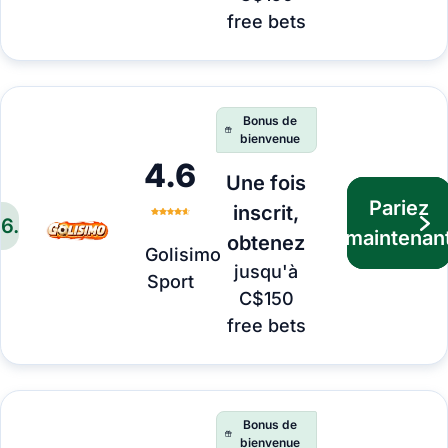
free bets
Bonus de
bienvenue
4.6
Une fois
Pariez
inscrit,
6
.
maintenan
obtenez
Golisimo
jusqu'à
Sport
C$150
free bets
Bonus de
bienvenue