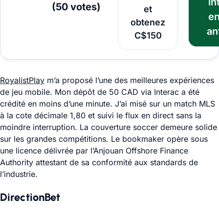
in
(
50
votes
)
et
e
obtenez
an
C$150
RoyalistPlay
m’a proposé l’une des meilleures expériences
de jeu mobile. Mon dépôt de 50 CAD via Interac a été
crédité en moins d’une minute. J’ai misé sur un match MLS
à la cote décimale 1,80 et suivi le flux en direct sans la
moindre interruption. La couverture soccer demeure solide
sur les grandes compétitions. Le bookmaker opère sous
une licence délivrée par l’Anjouan Offshore Finance
Authority attestant de sa conformité aux standards de
l’industrie.
DirectionBet