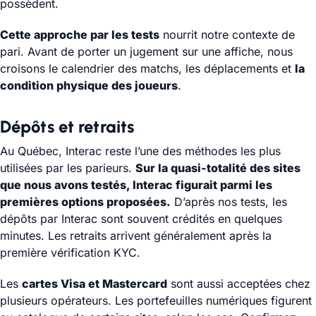
possèdent.
Cette approche par les tests
nourrit notre contexte de
pari. Avant de porter un jugement sur une affiche, nous
croisons le calendrier des matchs, les déplacements et
la
condition physique des joueurs
.
Dépôts et retraits
Au Québec, Interac reste l’une des méthodes les plus
utilisées par les parieurs.
Sur la quasi-totalité des sites
que nous avons testés, Interac figurait parmi les
premières options proposées.
D’après nos tests, les
dépôts par Interac sont souvent crédités en quelques
minutes. Les retraits arrivent généralement après la
première vérification KYC.
Les
cartes Visa et Mastercard
sont aussi acceptées chez
plusieurs opérateurs. Les portefeuilles numériques figurent