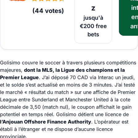
z
in
(
44
votes
)
e
jusqu'à
an
€200 free
bets
Golisimo couvre le soccer à travers plusieurs compétitions
majeures,
dont la MLS, la Ligue des champions et la
Premier League
. J’ai déposé 70 CAD via Interac un jeudi,
et le solde s’est actualisé en moins de 3 minutes. J’ai testé
le marché « résultat du match » sur une affiche de Premier
League entre Sunderland et Manchester United à la cote
décimale de 3,50 (match nul), le coupon affichait le gain
potentiel en temps réel. Golisimo détient une licence de
l’Anjouan Offshore Finance Authority
. L’opérateur est
établi à l’étranger et ne dispose d’aucune licence
provinciale.