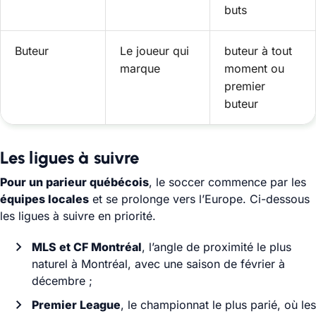
buts
Buteur
Le joueur qui
buteur à tout
marque
moment ou
premier
buteur
Les ligues à suivre
Pour un parieur québécois
, le soccer commence par les
équipes locales
et se prolonge vers l’Europe. Ci-dessous
les ligues à suivre en priorité.
MLS et CF Montréal
, l’angle de proximité le plus
naturel à Montréal, avec une saison de février à
décembre ;
Premier League
, le championnat le plus parié, où les