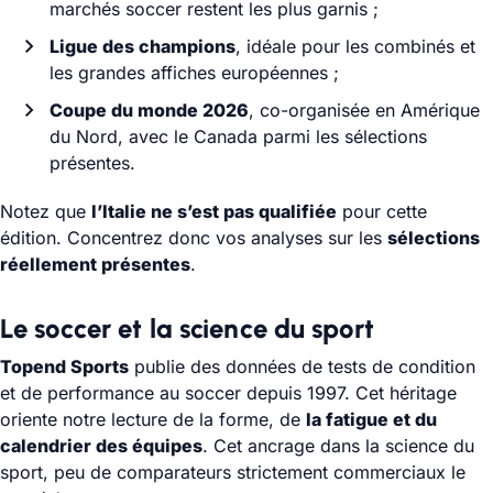
marchés soccer restent les plus garnis ;
Ligue des champions
, idéale pour les combinés et
les grandes affiches européennes ;
Coupe du monde 2026
, co-organisée en Amérique
du Nord, avec le Canada parmi les sélections
présentes.
Notez que
l’Italie ne s’est pas qualifiée
pour cette
édition. Concentrez donc vos analyses sur les
sélections
réellement présentes
.
Le soccer et la science du sport
Topend Sports
publie des données de tests de condition
et de performance au soccer depuis 1997. Cet héritage
oriente notre lecture de la forme, de
la fatigue et du
calendrier des équipes
. Cet ancrage dans la science du
sport, peu de comparateurs strictement commerciaux le