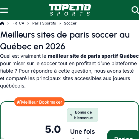
Aller au contenu
FR-CA
Paris Sportifs
Soccer
Meilleurs sites de paris soccer au
Québec en
2026
Quel est vraiment le
meilleur site de paris sportif Québec
pour miser sur le soccer tout en profitant d’une plateforme
fiable ? Pour répondre à cette question, nous avons testé
et comparé les principaux sites accessibles aux joueurs
québécois.
Meilleur Bookmaker
Bonus de
bienvenue
5.0
Une fois