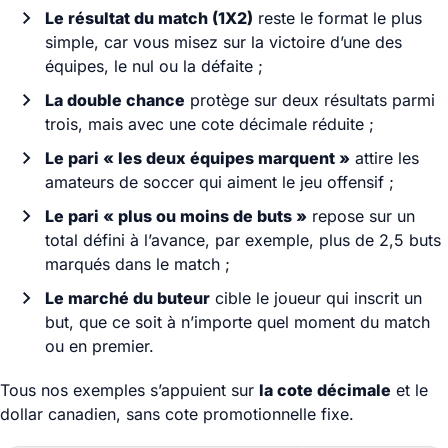
Le résultat du match (1X2)
reste le format le plus
simple, car vous misez sur la victoire d’une des
équipes, le nul ou la défaite ;
La double chance
protège sur deux résultats parmi
trois, mais avec une cote décimale réduite ;
Le pari « les deux équipes marquent »
attire les
amateurs de soccer qui aiment le jeu offensif ;
Le pari « plus ou moins de buts »
repose sur un
total défini à l’avance, par exemple, plus de 2,5 buts
marqués dans le match ;
Le marché du buteur
cible le joueur qui inscrit un
but, que ce soit à n’importe quel moment du match
ou en premier.
Tous nos exemples s’appuient sur
la cote décimale
et le
dollar canadien, sans cote promotionnelle fixe.