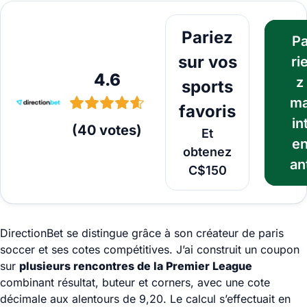
Pariez maintenant
Pariez
P
sur vos
ri
4.6
z
sports
m
favoris
in
(
40
votes
)
Et
e
obtenez
an
C$150
DirectionBet se distingue grâce à son créateur de paris
soccer et ses cotes compétitives. J’ai construit un coupon
sur
plusieurs rencontres de la Premier League
combinant résultat, buteur et corners, avec une cote
décimale aux alentours de 9,20. Le calcul s’effectuait en