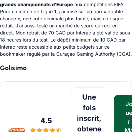
grands championnats d’Europe
aux compétitions FIFA.
Pour un match de Ligue 1, j’ai misé sur un pari « double
chance », une cote décimale plus faible, mais un risque
réduit. J’ai aussi testé un marché de score correct en
direct. Mon retrait de 70 CAD par Interac a été validé sous
18 heures lors du test. Le dépôt minimum de 10 CAD par
Interac reste accessible aux petits budgets sur ce
bookmaker régulé par la Curaçao Gaming Authority (CGA).
Golisimo
Jouer Maintenant
Une
J
fois
u
inscrit,
4.5
r
obtene
M