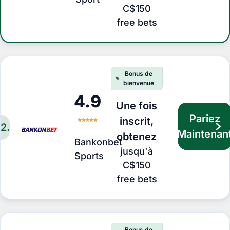
C$150
free bets
Bonus de
bienvenue
4.9
Une fois
Pariez
inscrit,
2
.
Maintenan
obtenez
Bankonbet
jusqu'à
Sports
C$150
free bets
Bonus de