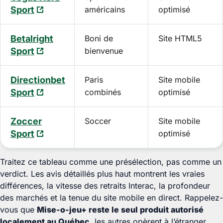
Sport
américains
optimisé
Betalright
Boni de
Site HTML5
Sport
bienvenue
Directionbet
Paris
Site mobile
Sport
combinés
optimisé
Zoccer
Soccer
Site mobile
Sport
optimisé
Traitez ce tableau comme une présélection, pas comme un
verdict. Les avis détaillés plus haut montrent les vraies
différences, la vitesse des retraits Interac, la profondeur
des marchés et la tenue du site mobile en direct. Rappelez-
vous que
Mise-o-jeu+ reste le seul produit autorisé
localement au Québec
, les autres opèrent à l’étranger.