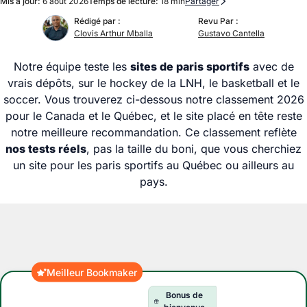
Mis à jour:
6 août 2026
Temps de lecture:
18 min
Partager
Rédigé par :
Revu Par :
Clovis Arthur Mballa
Gustavo Cantella
Notre équipe teste les
sites de paris sportifs
avec de
vrais dépôts, sur le hockey de la LNH, le basketball et le
soccer. Vous trouverez ci-dessous notre classement
2026
pour le Canada et le Québec, et le site placé en tête reste
notre meilleure recommandation. Ce classement reflète
nos tests réels
, pas la taille du boni, que vous cherchiez
un site pour les paris sportifs au Québec ou ailleurs au
pays.
Meilleur Bookmaker
Bonus de