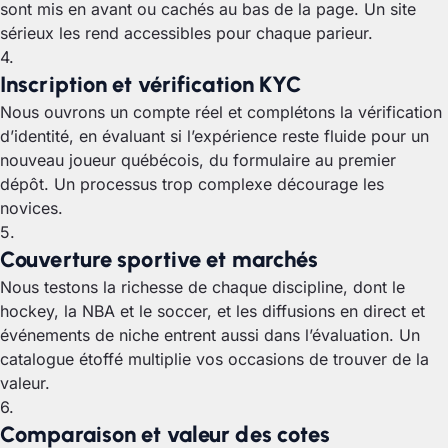
sont mis en avant ou cachés au bas de la page. Un site
sérieux les rend accessibles pour chaque parieur.
4.
Inscription et vérification KYC
Nous ouvrons un compte réel et complétons la vérification
d’identité, en évaluant si l’expérience reste fluide pour un
nouveau joueur québécois, du formulaire au premier
dépôt. Un processus trop complexe décourage les
novices.
5.
Couverture sportive et marchés
Nous testons la richesse de chaque discipline, dont le
hockey, la NBA et le soccer, et les diffusions en direct et
événements de niche entrent aussi dans l’évaluation. Un
catalogue étoffé multiplie vos occasions de trouver de la
valeur.
6.
Comparaison et valeur des cotes