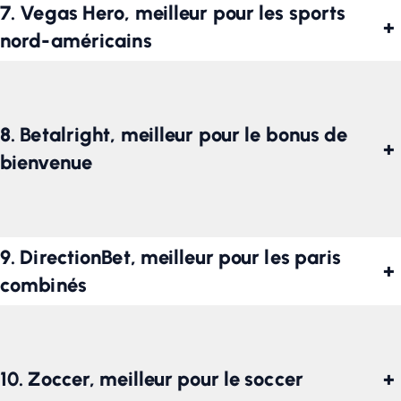
7. Vegas Hero, meilleur pour les sports
+
nord-américains
8. Betalright, meilleur pour le bonus de
+
bienvenue
9. DirectionBet, meilleur pour les paris
+
combinés
10. Zoccer, meilleur pour le soccer
+