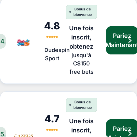
Bonus de
bienvenue
4.8
Une fois
Pariez
inscrit,
4
.
Maintenan
obtenez
Dudespin
jusqu'à
Sport
C$150
free bets
Bonus de
bienvenue
4.7
Une fois
Pariez
inscrit,
5
.