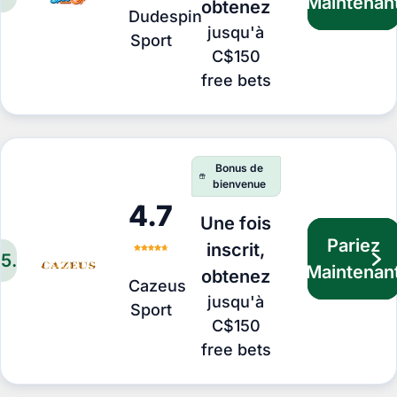
Maintenan
obtenez
Dudespin
jusqu'à
Sport
C$150
free bets
Bonus de
bienvenue
4.7
Une fois
Pariez
inscrit,
5
.
Maintenan
obtenez
Cazeus
jusqu'à
Sport
C$150
free bets