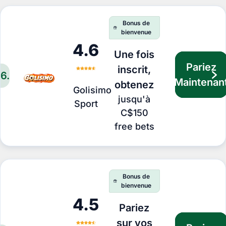
Bonus de
bienvenue
4.6
Une fois
Pariez
inscrit,
6
.
Maintenan
obtenez
Golisimo
jusqu'à
Sport
C$150
free bets
Bonus de
bienvenue
4.5
Pariez
sur vos