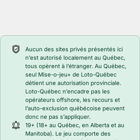
Aucun des sites privés présentés ici
n’est autorisé localement au Québec,
tous opèrent à l’étranger. Au Québec,
seul Mise-o-jeu+ de Loto-Québec
détient une autorisation provinciale.
Loto-Québec n’encadre pas les
opérateurs offshore, les recours et
l’auto-exclusion québécoise peuvent
donc ne pas s’appliquer.
19+ (18+ au Québec, en Alberta et au
Manitoba). Le jeu comporte des