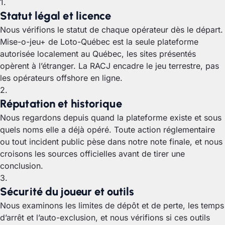
1.
Statut légal et licence
Nous vérifions le statut de chaque opérateur dès le départ.
Mise-o-jeu+ de Loto-Québec est la seule plateforme
autorisée localement au Québec, les sites présentés
opèrent à l’étranger. La RACJ encadre le jeu terrestre, pas
les opérateurs offshore en ligne.
2.
Réputation et historique
Nous regardons depuis quand la plateforme existe et sous
quels noms elle a déjà opéré. Toute action réglementaire
ou tout incident public pèse dans notre note finale, et nous
croisons les sources officielles avant de tirer une
conclusion.
3.
Sécurité du joueur et outils
Nous examinons les limites de dépôt et de perte, les temps
d’arrêt et l’auto-exclusion, et nous vérifions si ces outils