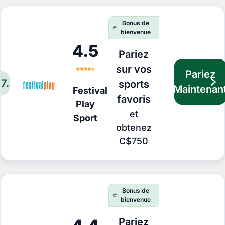
Bonus de
bienvenue
4.5
Pariez
sur vos
Pariez
7
.
sports
Maintenan
Festival
favoris
Play
et
Sport
obtenez
C$750
Bonus de
bienvenue
Pariez