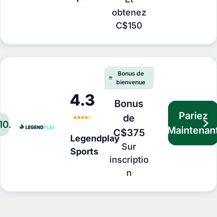
obtenez
C$150
Bonus de
bienvenue
4.3
Bonus
Pariez
de
10
.
Maintenan
C$375
Legendplay
Sur
Sports
inscriptio
n