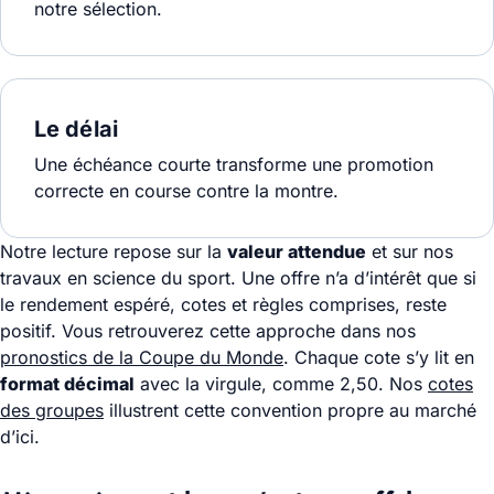
notre sélection.
Le délai
Une échéance courte transforme une promotion
correcte en course contre la montre.
Notre lecture repose sur la
valeur attendue
et sur nos
travaux en science du sport. Une offre n’a d’intérêt que si
le rendement espéré, cotes et règles comprises, reste
positif. Vous retrouverez cette approche dans nos
pronostics de la Coupe du Monde
. Chaque cote s’y lit en
format décimal
avec la virgule, comme 2,50. Nos
cotes
des groupes
illustrent cette convention propre au marché
d’ici.