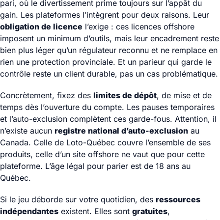
pari, où le divertissement prime toujours sur l’appât du
gain. Les plateformes l’intègrent pour deux raisons. Leur
obligation de licence
l’exige : ces licences offshore
imposent un minimum d’outils, mais leur encadrement reste
bien plus léger qu’un régulateur reconnu et ne remplace en
rien une protection provinciale. Et un parieur qui garde le
contrôle reste un client durable, pas un cas problématique.
Concrètement, fixez des
limites de dépôt
, de mise et de
temps dès l’ouverture du compte. Les pauses temporaires
et l’auto-exclusion complètent ces garde-fous. Attention, il
n’existe aucun
registre national d’auto-exclusion
au
Canada. Celle de Loto-Québec couvre l’ensemble de ses
produits, celle d’un site offshore ne vaut que pour cette
plateforme. L’âge légal pour parier est de 18 ans au
Québec.
Si le jeu déborde sur votre quotidien, des
ressources
indépendantes
existent. Elles sont
gratuites
,