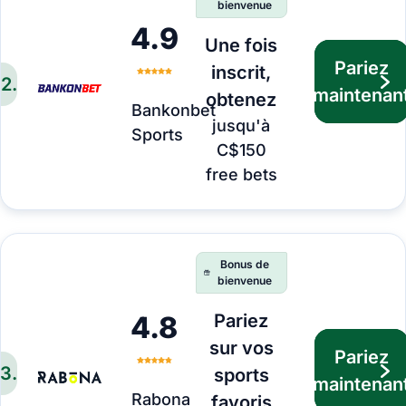
bienvenue
4.9
Une fois
Pariez
inscrit,
2
.
maintenan
obtenez
Bankonbet
jusqu'à
Sports
C$150
free bets
Bonus de
bienvenue
4.8
Pariez
sur vos
Pariez
3
.
sports
maintenan
Rabona
favoris