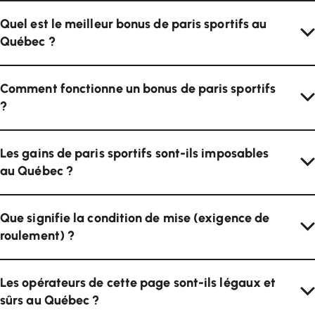
Quel est le meilleur bonus de paris sportifs au
Québec ?
Comment fonctionne un bonus de paris sportifs
?
Les gains de paris sportifs sont-ils imposables
au Québec ?
Que signifie la condition de mise (exigence de
roulement) ?
Les opérateurs de cette page sont-ils légaux et
sûrs au Québec ?