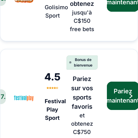
maintenan
obtenez
Golisimo
jusqu'à
Sport
C$150
free bets
Bonus de
bienvenue
4.5
Pariez
sur vos
Pariez
7
.
sports
maintenan
Festival
favoris
Play
et
Sport
obtenez
C$750