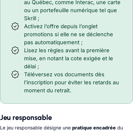
au Québec, comme Interac, une carte
ou un portefeuille numérique tel que
Skrill ;
Activez l’offre depuis l’onglet
promotions si elle ne se déclenche
pas automatiquement ;
Lisez les règles avant la première
mise, en notant la cote exigée et le
délai ;
Téléversez vos documents dès
l’inscription pour éviter les retards au
moment du retrait.
Jeu responsable
Le jeu responsable désigne une
pratique encadrée
du