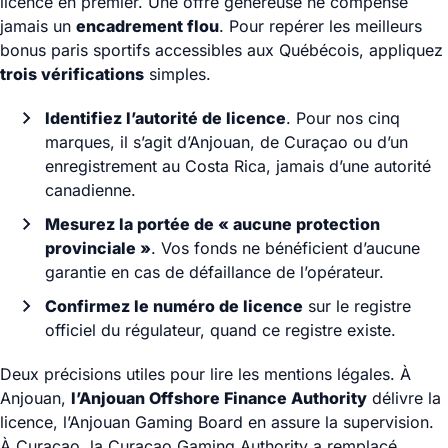
licence en premier. Une offre généreuse ne compense
jamais un
encadrement flou
. Pour repérer les meilleurs
bonus paris sportifs accessibles aux Québécois, appliquez
trois vérifications
simples.
Identifiez l’autorité de licence
. Pour nos cinq
marques, il s’agit d’Anjouan, de Curaçao ou d’un
enregistrement au Costa Rica, jamais d’une autorité
canadienne.
Mesurez la portée de « aucune protection
provinciale »
. Vos fonds ne bénéficient d’aucune
garantie en cas de défaillance de l’opérateur.
Confirmez le numéro de licence
sur le registre
officiel du régulateur, quand ce registre existe.
Deux précisions utiles pour lire les mentions légales. À
Anjouan,
l’Anjouan Offshore Finance Authority
délivre la
licence, l’Anjouan Gaming Board en assure la supervision.
À Curaçao, la Curaçao Gaming Authority a remplacé