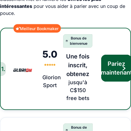
intéressantes
pour vous aider à parier avec un coup de
pouce.
Meilleur Bookmaker
Bonus de
bienvenue
5.0
Une fois
Pariez
inscrit,
1
.
maintenan
obtenez
Glorion
jusqu'à
Sport
C$150
free bets
Bonus de