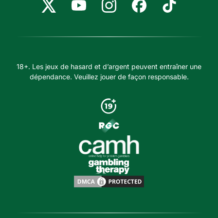
18+. Les jeux de hasard et d’argent peuvent entraîner une
dépendance. Veuillez jouer de façon responsable.