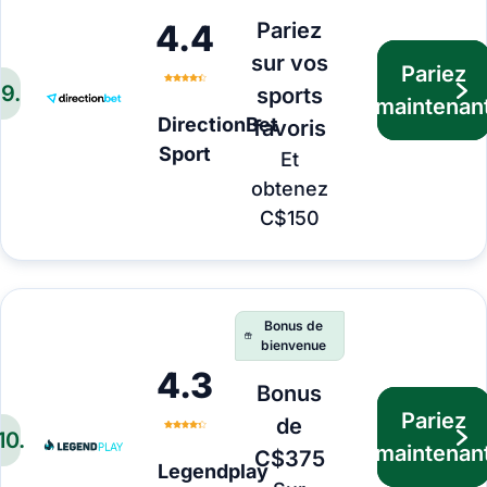
4.4
Pariez
sur vos
Pariez
9
.
sports
maintenan
DirectionBet
favoris
Sport
Et
obtenez
C$150
Bonus de
bienvenue
4.3
Bonus
Pariez
de
10
.
maintenan
C$375
Legendplay