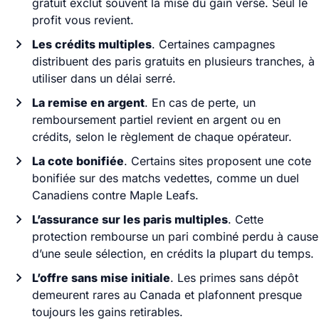
gratuit exclut souvent la mise du gain versé. Seul le
profit vous revient.
Les crédits multiples
. Certaines campagnes
distribuent des paris gratuits en plusieurs tranches, à
utiliser dans un délai serré.
La remise en argent
. En cas de perte, un
remboursement partiel revient en argent ou en
crédits, selon le règlement de chaque opérateur.
La cote bonifiée
. Certains sites proposent une cote
bonifiée sur des matchs vedettes, comme un duel
Canadiens contre Maple Leafs.
L’assurance sur les paris multiples
. Cette
protection rembourse un pari combiné perdu à cause
d’une seule sélection, en crédits la plupart du temps.
L’offre sans mise initiale
. Les primes sans dépôt
demeurent rares au Canada et plafonnent presque
toujours les gains retirables.