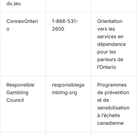
du jeu
ConnexOntari
1-866-531-
Orientation
o
2600
vers les
services en
dépendance
pour les
parieurs de
l’Ontario
Responsible
responsiblega
Programmes
Gambling
mbling.org
de prévention
Council
et de
sensibilisation
à l’échelle
canadienne