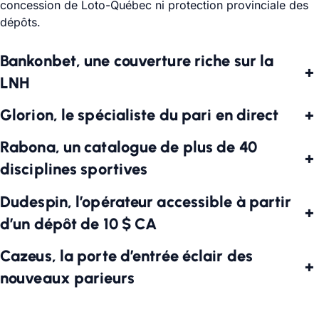
concession de Loto-Québec ni protection provinciale des
dépôts.
Bankonbet, une couverture riche sur la
+
LNH
Glorion, le spécialiste du pari en direct
+
Rabona, un catalogue de plus de 40
+
disciplines sportives
Dudespin, l’opérateur accessible à partir
+
d’un dépôt de 10 $ CA
Cazeus, la porte d’entrée éclair des
+
nouveaux parieurs