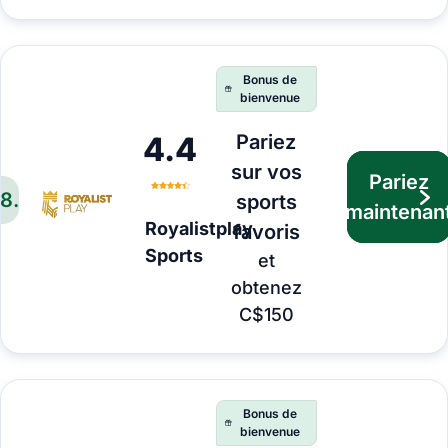
Bonus de
bienvenue
4.4
Pariez
sur vos
Pariez
8
.
sports
maintenan
Royalistplay
favoris
Sports
et
obtenez
C$150
Bonus de
bienvenue