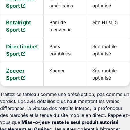
Sport
américains
optimisé
Betalright
Boni de
Site HTML5
Sport
bienvenue
Directionbet
Paris
Site mobile
Sport
combinés
optimisé
Zoccer
Soccer
Site mobile
Sport
optimisé
Traitez ce tableau comme une présélection, pas comme un
verdict. Les avis détaillés plus haut montrent les vraies
différences, la vitesse des retraits Interac, la profondeur
des marchés et la tenue du site mobile en direct. Rappelez-
vous que
Mise-o-jeu+ reste le seul produit autorisé
localement au Québec
, les autres opèrent à l’étranger.