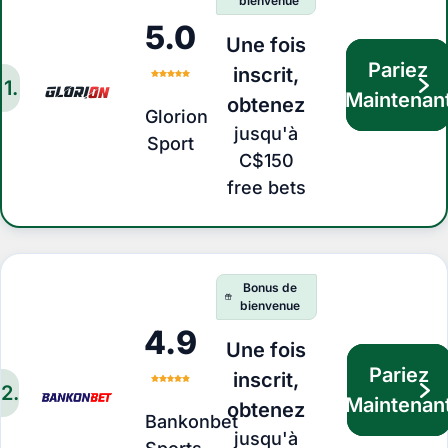
bienvenue
5.0
Une fois
Pariez
inscrit,
1
.
Maintenan
obtenez
Glorion
jusqu'à
Sport
C$150
free bets
Bonus de
bienvenue
4.9
Une fois
Pariez
inscrit,
2
.
Maintenan
obtenez
Bankonbet
jusqu'à