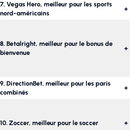
7. Vegas Hero, meilleur pour les sports
+
nord-américains
8. Betalright, meilleur pour le bonus de
+
bienvenue
9. DirectionBet, meilleur pour les paris
+
combinés
10. Zoccer, meilleur pour le soccer
+