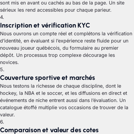
sont mis en avant ou cachés au bas de la page. Un site
sérieux les rend accessibles pour chaque parieur.
4.
Inscription et vérification KYC
Nous ouvrons un compte réel et complétons la vérification
d’identité, en évaluant si l’expérience reste fluide pour un
nouveau joueur québécois, du formulaire au premier
dépôt. Un processus trop complexe décourage les
novices.
5.
Couverture sportive et marchés
Nous testons la richesse de chaque discipline, dont le
hockey, la NBA et le soccer, et les diffusions en direct et
événements de niche entrent aussi dans l’évaluation. Un
catalogue étoffé multiplie vos occasions de trouver de la
valeur.
6.
Comparaison et valeur des cotes