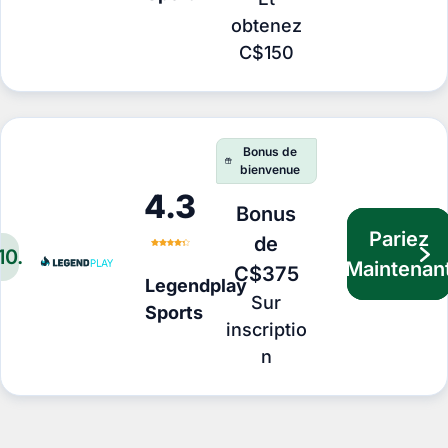
obtenez
C$150
Bonus de
bienvenue
4.3
Bonus
Pariez
de
10
.
Maintenan
C$375
Legendplay
Sur
Sports
inscriptio
n