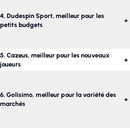
4. Dudespin Sport, meilleur pour les
+
petits budgets
5. Cazeus, meilleur pour les nouveaux
+
joueurs
6. Golisimo, meilleur pour la variété des
+
marchés