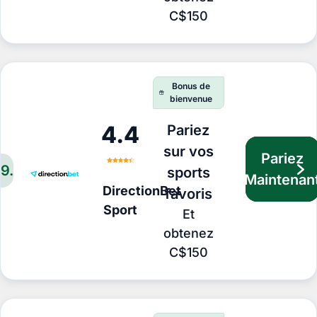
C$150
Bonus de
bienvenue
4.4
Pariez
sur vos
Pariez
9
.
sports
Maintenan
DirectionBet
favoris
Sport
Et
obtenez
C$150