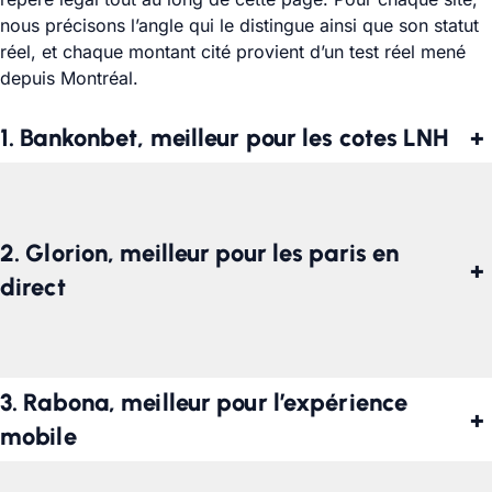
nous précisons l’angle qui le distingue ainsi que son statut
réel, et chaque montant cité provient d’un test réel mené
depuis Montréal.
1. Bankonbet, meilleur pour les cotes LNH
+
2. Glorion, meilleur pour les paris en
+
direct
3. Rabona, meilleur pour l’expérience
+
mobile