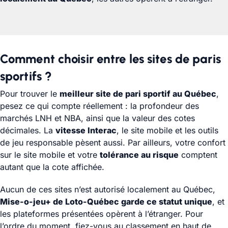
Comment choisir entre les sites de paris
sportifs ?
Pour trouver le
meilleur site de pari sportif au Québec
,
pesez ce qui compte réellement : la profondeur des
marchés LNH et NBA, ainsi que la valeur des cotes
décimales. La
vitesse Interac
, le site mobile et les outils
de jeu responsable pèsent aussi. Par ailleurs, votre confort
sur le site mobile et votre
tolérance au risque
comptent
autant que la cote affichée.
Aucun de ces sites n’est autorisé localement au Québec,
Mise-o-jeu+ de Loto-Québec garde ce statut unique
, et
les plateformes présentées opèrent à l’étranger. Pour
l’ordre du moment, fiez-vous au classement en haut de