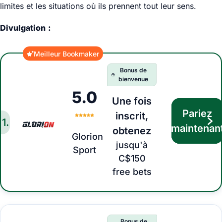
limites et les situations où ils prennent tout leur sens.
Divulgation
:
Meilleur Bookmaker
Bonus de
bienvenue
5.0
Une fois
Pariez
inscrit,
1
.
maintenan
obtenez
Glorion
jusqu'à
Sport
C$150
free bets
Bonus de