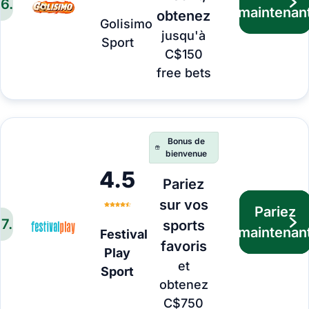
6
.
maintenan
obtenez
Golisimo
jusqu'à
Sport
C$150
free bets
Bonus de
bienvenue
4.5
Pariez
sur vos
Pariez
7
.
sports
maintenan
Festival
favoris
Play
et
Sport
obtenez
C$750