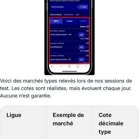
Voici des marchés types relevés lors de nos sessions de
test. Les cotes sont réalistes, mais évoluent chaque jour.
Aucune n’est garantie.
Ligue
Exemple de
Cote
marché
décimale
type