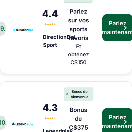
4.4
Pariez
sur vos
Pariez
9
.
sports
maintenan
DirectionBet
favoris
Sport
Et
obtenez
C$150
Bonus de
bienvenue
4.3
Bonus
Pariez
de
10
.
maintenan
C$375
Legendplay