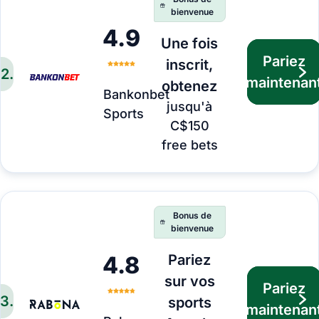
bienvenue
4.9
Une fois
Pariez
inscrit,
2
.
maintenan
obtenez
Bankonbet
jusqu'à
Sports
C$150
free bets
Bonus de
bienvenue
4.8
Pariez
sur vos
Pariez
3
.
sports
maintenan