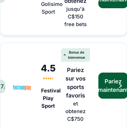
obtenez
Golisimo
jusqu'à
Sport
C$150
free bets
Bonus de
bienvenue
4.5
Pariez
sur vos
Pariez
7
.
sports
maintenan
Festival
favoris
Play
et
Sport
obtenez
C$750