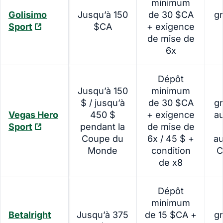
minimum
Golisimo
Jusqu’à 150
de 30 $CA
g
Sport
$CA
+ exigence
de mise de
6x
Dépôt
Jusqu’à 150
minimum
$ / jusqu’à
de 30 $CA
g
Vegas Hero
450 $
+ exigence
au
Sport
pendant la
de mise de
Coupe du
6x / 45 $ +
au
Monde
condition
C
de x8
Dépôt
minimum
Betalright
Jusqu’à 375
de 15 $CA +
g