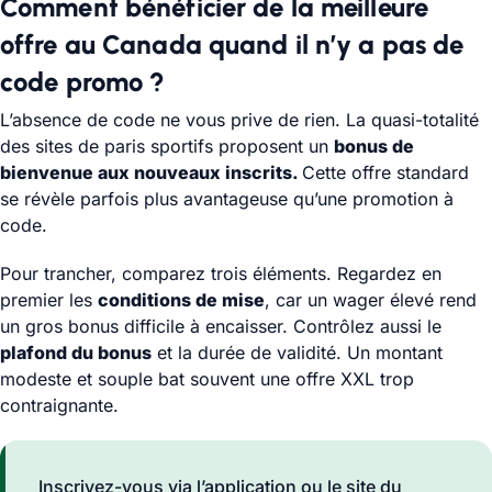
Comment bénéficier de la meilleure
offre au Canada quand il n’y a pas de
code promo ?
L’absence de code ne vous prive de rien. La quasi-totalité
des sites de paris sportifs proposent un
bonus de
bienvenue aux nouveaux inscrits.
Cette offre standard
se révèle parfois plus avantageuse qu’une promotion à
code.
Pour trancher, comparez trois éléments. Regardez en
premier les
conditions de mise
, car un wager élevé rend
un gros bonus difficile à encaisser. Contrôlez aussi le
plafond du bonus
et la durée de validité. Un montant
modeste et souple bat souvent une offre XXL trop
contraignante.
Inscrivez-vous via l’application ou le site du