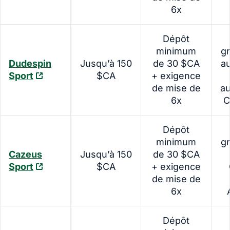
6x
Dépôt
minimum
g
Dudespin
Jusqu’à 150
de 30 $CA
au
Sport
$CA
+ exigence
de mise de
au
6x
C
Dépôt
minimum
g
Cazeus
Jusqu’à 150
de 30 $CA
Sport
$CA
+ exigence
de mise de
6x
Dépôt