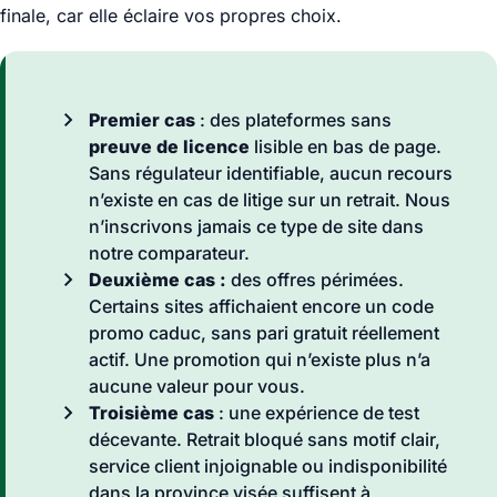
finale, car elle éclaire vos propres choix.
Premier cas
: des plateformes sans
preuve de licence
lisible en bas de page.
Sans régulateur identifiable, aucun recours
n’existe en cas de litige sur un retrait. Nous
n’inscrivons jamais ce type de site dans
notre comparateur.
Deuxième cas :
des offres périmées.
Certains sites affichaient encore un code
promo caduc, sans pari gratuit réellement
actif. Une promotion qui n’existe plus n’a
aucune valeur pour vous.
Troisième cas
: une expérience de test
décevante. Retrait bloqué sans motif clair,
service client injoignable ou indisponibilité
dans la province visée suffisent à