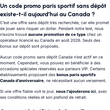
Un code promo paris sportif sans dépôt
existe-t-il aujourd’hui au Canada ?
C’est une offre sans dépôt très recherchée, car elle promet
de jouer sans risquer un dollar. Pendant notre test, nous
n’avons trouvé
aucune promotion de ce type
chez un
opérateur licencié au Canada en
août
2026
. Seuls des
bonus sur dépôt sont proposés.
Aucun code promo sans dépôt Canada n’est actif en ce
moment. Cependant, vous pouvez en bénéficier à des
occasions spéciales réservées aux parieurs VIP. Certains
établissements proposent des
bonus paris sportifs
Canada d
’anniversaire
, ne nécessitant aucun versement.
Si une offre fiable voit le jour,
nous l’ajouterons ici
, avec
ses conditions réelles et son plafond de retrait.