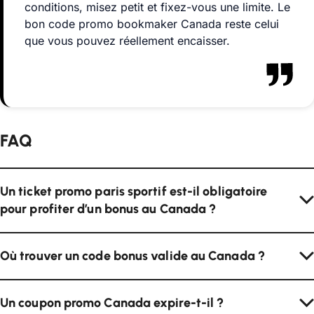
conditions, misez petit et fixez-vous une limite. Le
bon code promo bookmaker Canada reste celui
que vous pouvez réellement encaisser.
FAQ
Un ticket promo paris sportif est-il obligatoire
pour profiter d’un bonus au Canada ?
Où trouver un code bonus valide au Canada ?
Un coupon promo Canada expire-t-il ?