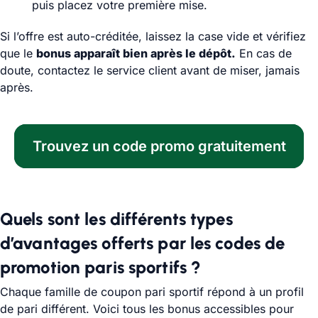
puis placez votre première mise.
Si l’offre est auto-créditée, laissez la case vide et vérifiez
que le
bonus apparaît bien après le dépôt.
En cas de
doute, contactez le service client avant de miser, jamais
après.
Trouvez un code promo gratuitement
Quels sont les différents types
d’avantages offerts par les codes de
promotion paris sportifs ?
Chaque famille de coupon pari sportif répond à un profil
de pari différent. Voici tous les bonus accessibles pour