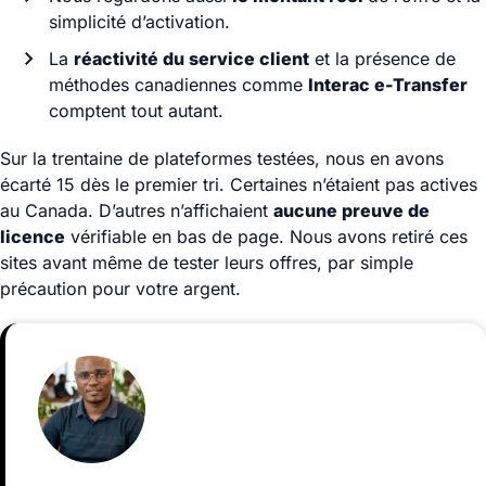
simplicité d’activation.
La
réactivité du service client
et la présence de
méthodes canadiennes comme
Interac e-Transfer
comptent tout autant.
Sur la trentaine de plateformes testées, nous en avons
écarté 15 dès le premier tri. Certaines n’étaient pas actives
au Canada. D’autres n’affichaient
aucune preuve de
licence
vérifiable en bas de page. Nous avons retiré ces
sites avant même de tester leurs offres, par simple
précaution pour votre argent.