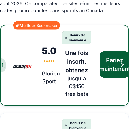
août
2026
. Ce comparateur de sites réunit les meilleurs
codes promo pour les paris sportifs au Canada.
Meilleur Bookmaker
Bonus de
bienvenue
5.0
Une fois
Pariez
inscrit,
1
.
maintenan
obtenez
Glorion
jusqu'à
Sport
C$150
free bets
Bonus de
bienvenue