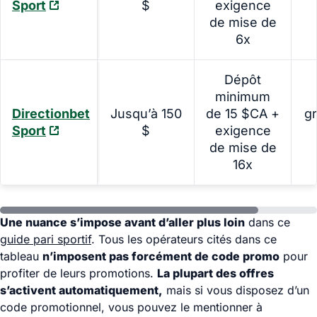
Sport
$
exigence
de mise de
6x
Dépôt
minimum
Directionbet
Jusqu’à 150
de 15 $CA +
g
Sport
$
exigence
de mise de
16x
Une nuance s’impose avant d’aller plus loin
dans ce
guide pari sportif
. Tous les opérateurs cités dans ce
tableau
n’imposent pas forcément de code promo
pour
profiter de leurs promotions.
La plupart des offres
s’activent automatiquement,
mais si vous disposez d’un
code promotionnel, vous pouvez le mentionner à