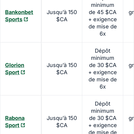
minimum
Bankonbet
Jusqu’à 150
de 45 $CA
g
Sports
$CA
+ exigence
de mise de
6x
Dépôt
minimum
Glorion
Jusqu’à 150
de 30 $CA
g
Sport
$CA
+ exigence
de mise de
6x
Dépôt
minimum
Rabona
Jusqu’à 150
de 30 $CA
g
Sport
$CA
+ exigence
de mise de