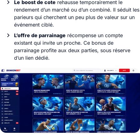
Le
boost de cote
rehausse temporairement le
rendement d’un marché ou d’un combiné. Il séduit les
parieurs qui cherchent un peu plus de valeur sur un
événement ciblé.
L’offre de parrainage
récompense un compte
existant qui invite un proche. Ce bonus de
parrainage profite aux deux parties, sous réserve
d’un lien dédié.