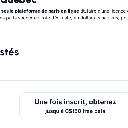
a
seule plateforme de paris en ligne
titulaire d’une licence
e les paris soccer en cote décimale, en dollars canadiens, po
estés
Pariez maintenant
Une fois inscrit, obtenez
jusqu'à C$150 free bets