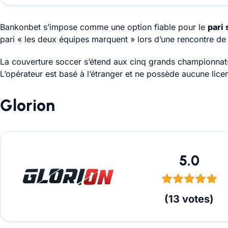
Bankonbet s’impose comme une option fiable pour le
pari
pari « les deux équipes marquent » lors d’une rencontre de 
La couverture soccer s’étend aux cinq grands championnat
L’opérateur est basé à l’étranger et ne possède aucune lice
Glorion
5.0
(
13
votes
)