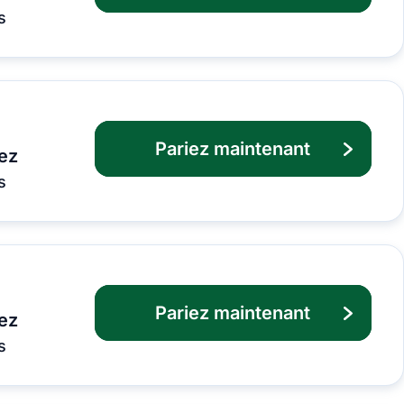
s
Pariez maintenant
nez
s
Pariez maintenant
nez
s