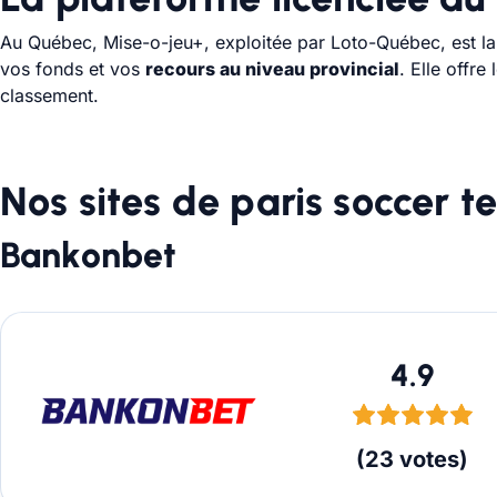
Au Québec, Mise-o-jeu+, exploitée par Loto-Québec, est l
vos fonds et vos
recours au niveau provincial
. Elle offr
classement.
Nos sites de paris soccer t
Bankonbet
4.9
(
23
votes
)