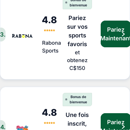
bienvenue
4.8
Pariez
sur vos
Pariez
3
.
sports
Maintenan
Rabona
favoris
Sports
et
obtenez
C$150
Bonus de
bienvenue
4.8
Une fois
Pariez
inscrit,
4
.