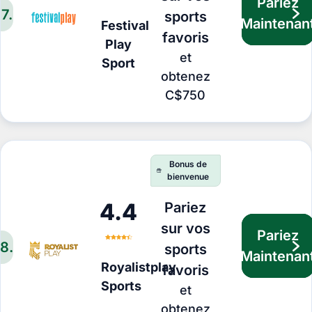
Pariez
7
.
sports
Maintenan
Festival
favoris
Play
et
Sport
obtenez
C$750
Bonus de
bienvenue
4.4
Pariez
sur vos
Pariez
8
.
sports
Maintenan
Royalistplay
favoris
Sports
et
obtenez