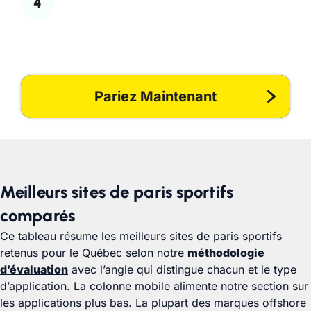
4
Fixez des limites de dépôt et des pauses
avant de commencer. De l’aide gratuite et
confidentielle est offerte par Jeu : aide et
référence au 1 800 461-0140.
Pariez Maintenant
Meilleurs sites de paris sportifs
comparés
Ce tableau résume les meilleurs sites de paris sportifs
retenus pour le Québec selon notre
méthodologie
d’évaluation
avec l’angle qui distingue chacun et le type
d’application. La colonne mobile alimente notre section sur
les applications plus bas. La plupart des marques offshore