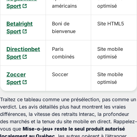
Sport
américains
optimisé
Betalright
Boni de
Site HTML5
Sport
bienvenue
Directionbet
Paris
Site mobile
Sport
combinés
optimisé
Zoccer
Soccer
Site mobile
Sport
optimisé
Traitez ce tableau comme une présélection, pas comme un
verdict. Les avis détaillés plus haut montrent les vraies
différences, la vitesse des retraits Interac, la profondeur
des marchés et la tenue du site mobile en direct. Rappelez-
vous que
Mise-o-jeu+ reste le seul produit autorisé
localement au Québec
, les autres opèrent à l’étranger.