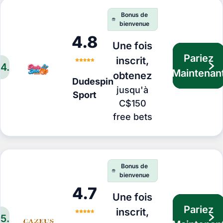
Bonus de
bienvenue
4.8
Une fois
Pariez
inscrit,
4
.
Maintenan
obtenez
Dudespin
jusqu'à
Sport
C$150
free bets
Bonus de
bienvenue
4.7
Une fois
Pariez
inscrit,
5
.