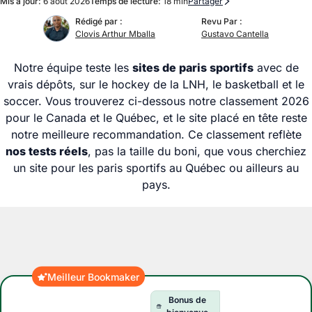
Mis à jour:
6 août 2026
Temps de lecture:
18 min
Partager
Rédigé par :
Revu Par :
Clovis Arthur Mballa
Gustavo Cantella
Notre équipe teste les
sites de paris sportifs
avec de
vrais dépôts, sur le hockey de la LNH, le basketball et le
soccer. Vous trouverez ci-dessous notre classement
2026
pour le Canada et le Québec, et le site placé en tête reste
notre meilleure recommandation. Ce classement reflète
nos tests réels
, pas la taille du boni, que vous cherchiez
un site pour les paris sportifs au Québec ou ailleurs au
pays.
Meilleur Bookmaker
Bonus de