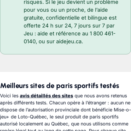
risques. Si le jeu devient un problème
pour vous ou un proche, de l’aide
gratuite, confidentielle et bilingue est
offerte 24 h sur 24, 7 jours sur 7 par
Jeu : aide et référence au 1 800 461-
0140, ou sur aidejeu.ca.
Meilleurs sites de paris sportifs testés
Voici les
avis détaillés des sites
que nous avons retenus
après différents tests. Chacun opère à l’étranger : aucun ne
dispose de l’autorisation provinciale dont bénéficie Mise-o-
jeu+ de Loto-Québec, le seul produit de paris sportifs
autorisé localement au Québec, que nous utilisons comme
repère légal tout au long de cette page. Pour chaque site,