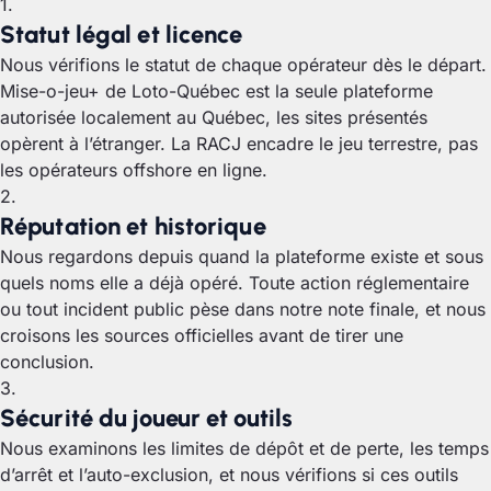
1.
Statut légal et licence
Nous vérifions le statut de chaque opérateur dès le départ.
Mise-o-jeu+ de Loto-Québec est la seule plateforme
autorisée localement au Québec, les sites présentés
opèrent à l’étranger. La RACJ encadre le jeu terrestre, pas
les opérateurs offshore en ligne.
2.
Réputation et historique
Nous regardons depuis quand la plateforme existe et sous
quels noms elle a déjà opéré. Toute action réglementaire
ou tout incident public pèse dans notre note finale, et nous
croisons les sources officielles avant de tirer une
conclusion.
3.
Sécurité du joueur et outils
Nous examinons les limites de dépôt et de perte, les temps
d’arrêt et l’auto-exclusion, et nous vérifions si ces outils