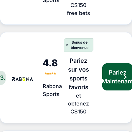
Sports
C$150
free bets
Bonus de
bienvenue
4.8
Pariez
sur vos
Pariez
3
.
sports
Maintenan
Rabona
favoris
Sports
et
obtenez
C$150