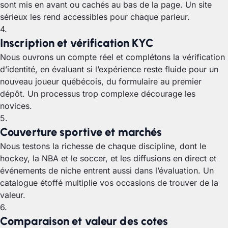
sont mis en avant ou cachés au bas de la page. Un site
sérieux les rend accessibles pour chaque parieur.
4.
Inscription et vérification KYC
Nous ouvrons un compte réel et complétons la vérification
d’identité, en évaluant si l’expérience reste fluide pour un
nouveau joueur québécois, du formulaire au premier
dépôt. Un processus trop complexe décourage les
novices.
5.
Couverture sportive et marchés
Nous testons la richesse de chaque discipline, dont le
hockey, la NBA et le soccer, et les diffusions en direct et
événements de niche entrent aussi dans l’évaluation. Un
catalogue étoffé multiplie vos occasions de trouver de la
valeur.
6.
Comparaison et valeur des cotes