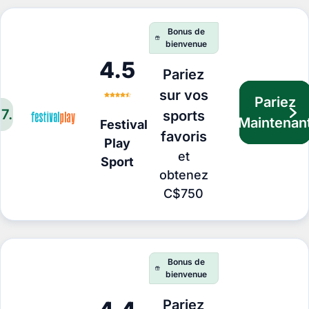
Bonus de
bienvenue
4.5
Pariez
sur vos
Pariez
7
.
sports
Maintenan
Festival
favoris
Play
et
Sport
obtenez
C$750
Bonus de
bienvenue
Pariez