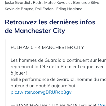
Josko Gvardiol ; Rodri, Mateo Kovacic ; Bernardo Silva,
Kevin de Bruyne, Phil Foden ; Erling Haaland.
Retrouvez les dernières infos
de Manchester City
FULHAM 0 - 4 MANCHESTER CITY
Les hommes de Guardiola continuent sur leur
reprennent la tête de la Premier League avec
à jouer !
Belle performance de Gvardiol, homme du ma
auteur d’un doublé aujourd’hui.
pic.twitter.com/gBRURcb3gv
— MANCHESTER CITY FR (@MCIFrance)
May