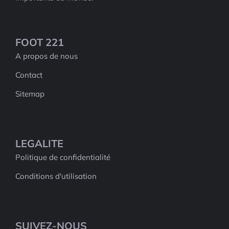
FOOT 221
A propos de nous
Contact
Sitemap
LEGALITE
Politique de confidentialité
Conditions d'utilisation
SUIVEZ-NOUS