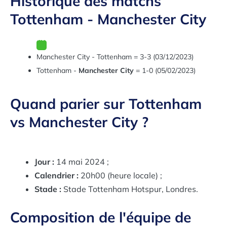
Historique des matchs
Tottenham - Manchester City
ttenham
Manchester
= 0-1
City
(26/01/2024)
Manchester City - Tottenham = 3-3 (03/12/2023)
Tottenham -
Manchester City
= 1-0 (05/02/2023)
Quand parier sur Tottenham
vs Manchester City ?
Jour :
14 mai 2024 ;
Calendrier :
20h00 (heure locale) ;
Stade :
Stade Tottenham Hotspur, Londres.
Composition de l'équipe de