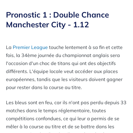
Pronostic 1 : Double Chance
Manchester City - 1.12
La
Premier League
touche lentement à sa fin et cette
fois, la 34ème journée du championnat anglais sera
l'occasion d'un choc de titans qui ont des objectifs
différents. L'équipe locale veut accéder aux places
européennes, tandis que les visiteurs doivent gagner
pour rester dans la course au titre.
Les bleus sont en feu, car ils n'ont pas perdu depuis 33
matches dans le temps réglementaire, toutes
compétitions confondues, ce qui leur a permis de se
mêler à la course au titre et de se battre dans les