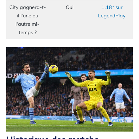
City gagnera-t-
Oui
1.18* sur
il l'une ou
LegendPlay
l'autre mi-
temps ?