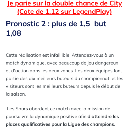
Je parie sur la double chance de City
(Cote de 1.12 sur LegendPlay)
Pronostic 2 : plus de 1,5 but
1,08
Cette réalisation est infaillible. Attendez-vous à un
match dynamique, avec beaucoup de jeu dangereux
et d'action dans les deux zones. Les deux équipes font
partie des dix meilleurs buteurs du championnat, et les
visiteurs sont les meilleurs buteurs depuis le début de
la saison.
Les Spurs abordent ce match avec la mission de
poursuivre la dynamique positive afin
d'atteindre les
places qualificatives pour la Ligue des champions
.