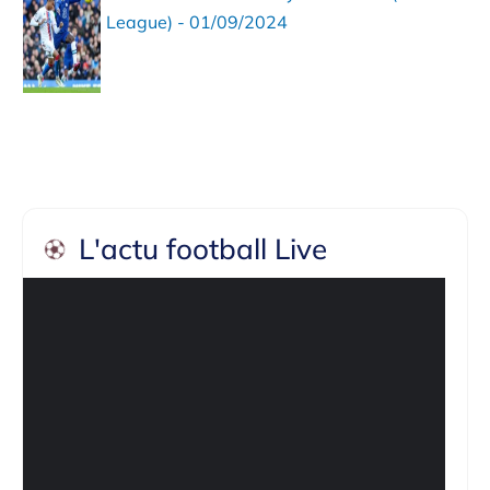
League) - 01/09/2024
L'actu football Live