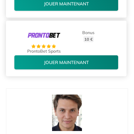
JOUER MAINTENANT
Bonus
10 €
ProntoBet Sports
JOUER MAINTENANT