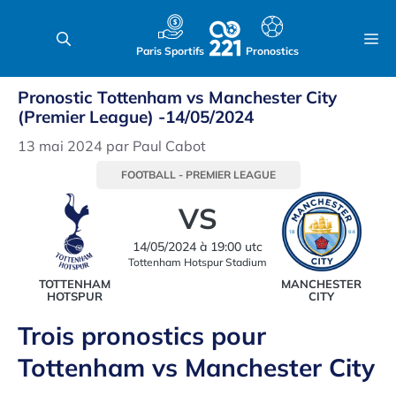
Aller
au
M
Paris Sportifs
Pronostics
contenu
Pronostic Tottenham vs Manchester City
(Premier League) -14/05/2024
13 mai 2024
par
Paul Cabot
FOOTBALL
-
PREMIER LEAGUE
VS
14/05/2024
à
19:00
utc
Tottenham Hotspur Stadium
TOTTENHAM
MANCHESTER
HOTSPUR
CITY
Trois pronostics pour
Tottenham vs Manchester City