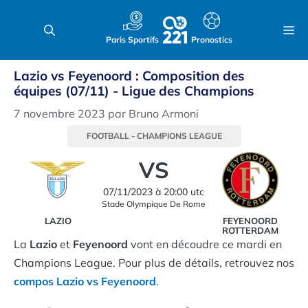
Aller
au
M
Paris Sportifs
Pronostics
contenu
Lazio vs Feyenoord : Composition des
équipes (07/11) - Ligue des Champions
7 novembre 2023
par
Bruno Armoni
FOOTBALL
-
CHAMPIONS LEAGUE
VS
07/11/2023
à
20:00
utc
Stade Olympique De Rome
LAZIO
FEYENOORD
ROTTERDAM
La
Lazio
et
Feyenoord
vont en découdre ce mardi en
Champions League. Pour plus de détails, retrouvez nos
compos Lazio vs Feyenoord
.