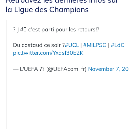
la Ligue des Champions
? J 4⃣ c'est parti pour les retours!?
Du costaud ce soir ?
#UCL
|
#MILPSG
|
#LdC
pic.twitter.com/Yxasl30E2K
— L'UEFA ?? (@UEFAcom_fr)
November 7, 2