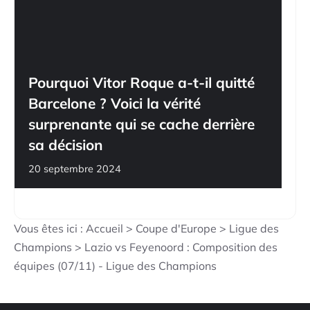
Pourquoi Vitor Roque a-t-il quitté
Barcelone ? Voici la vérité
surprenante qui se cache derrière
sa décision
20 septembre 2024
Vous êtes ici :
Accueil
>
Coupe d'Europe
>
Ligue des
Champions
>
Lazio vs Feyenoord : Composition des
équipes (07/11) - Ligue des Champions