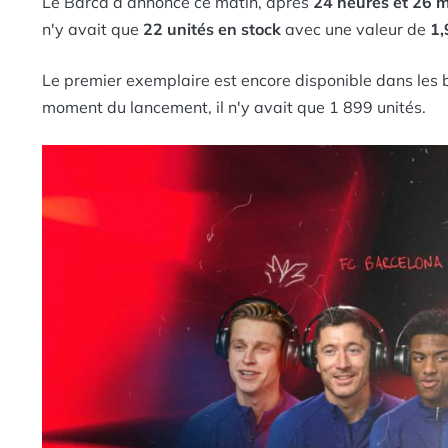
Le Barca a annoncé ce matin, après
24 heures et 26 
n'y avait que
22 unités en stock
avec une valeur de
1,
Le premier exemplaire est encore disponible dans les b
moment du lancement, il n'y avait que 1 899 unités.