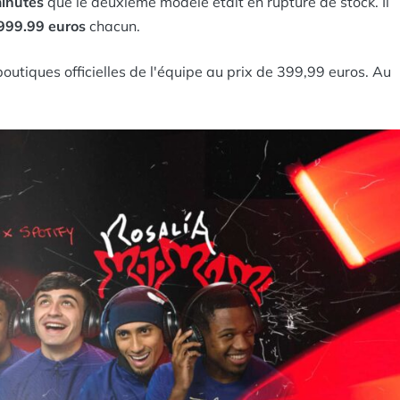
minutes
que le deuxième modèle était en rupture de stock. Il
999.99 euros
chacun.
outiques officielles de l'équipe au prix de 399,99 euros. Au