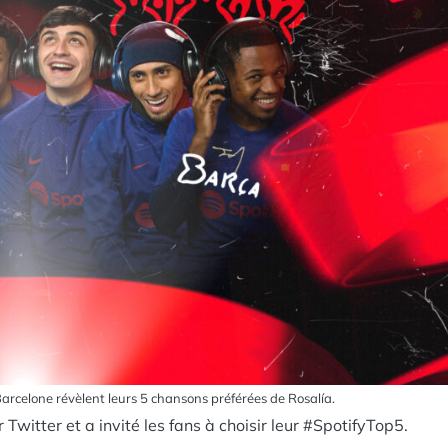
Barcelone révèlent leurs 5 chansons préférées de Rosalía.
 Twitter et a invité les fans à choisir leur #SpotifyTop5.