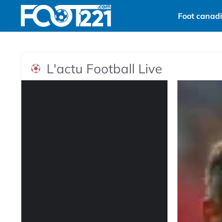
Aller
Foot canad
au
contenu
L'actu Football Live