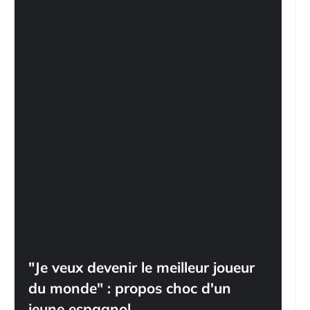
"Je veux devenir le meilleur joueur
du monde" : propos choc d'un
jeune espagnol