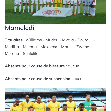
Mamelodi
Titulaires
: Williams - Mudau - Mvala - Boutouil -
Modiba - Maema - Mokoena - Mbule - Zwane -
Morena - Shalulile
Absents pour cause de blessure
: aucun
Absents pour cause de suspension
: aucun