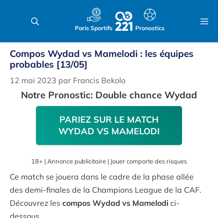
Aller
au
M
Paris Sportifs
Pronostics
contenu
Compos Wydad vs Mamelodi : les équipes
probables [13/05]
12 mai 2023
par
Francis Bekolo
Notre Pronostic: Double chance Wydad
PARIEZ SUR LE MATCH
WYDAD VS MAMELODI
18+ | Annonce publicitaire | Jouer comporte des risques
Ce match se jouera dans le cadre de la phase allée
des demi-finales de la Champions League de la CAF.
Découvrez les
compos Wydad vs Mamelodi
ci-
dessous.