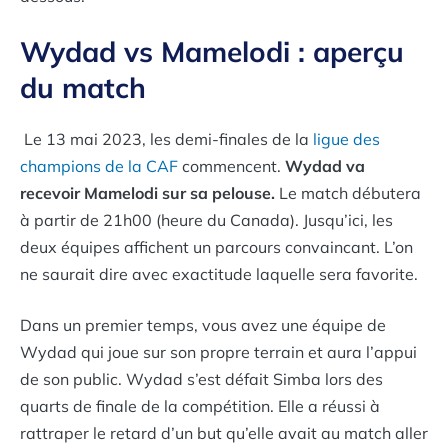
Wydad vs Mamelodi : aperçu
du match
Le 13 mai 2023, les demi-finales de la
ligue des
champions de la CAF
commencent.
Wydad va
recevoir Mamelodi sur sa pelouse.
Le match débutera
à partir de 21h00 (heure du Canada). Jusqu’ici, les
deux équipes affichent un parcours convaincant. L’on
ne saurait dire avec exactitude laquelle sera favorite.
Dans un premier temps, vous avez une équipe de
Wydad qui joue sur son propre terrain et aura l’appui
de son public. Wydad s’est défait Simba lors des
quarts de finale de la compétition. Elle a réussi à
rattraper le retard d’un but qu’elle avait au match aller