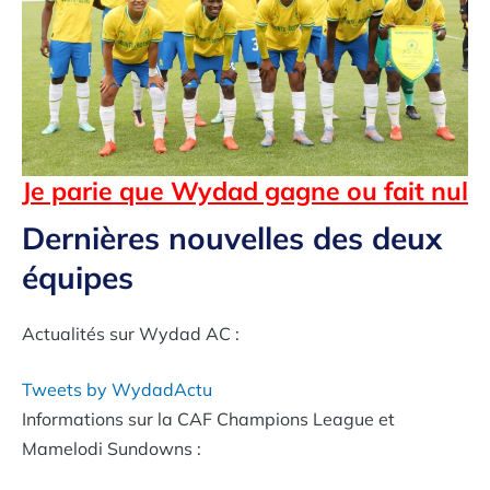
Je parie que Wydad gagne ou fait nul
Dernières nouvelles des deux
équipes
Actualités sur Wydad AC :
Tweets by WydadActu
Informations sur la CAF Champions League et
Mamelodi Sundowns :