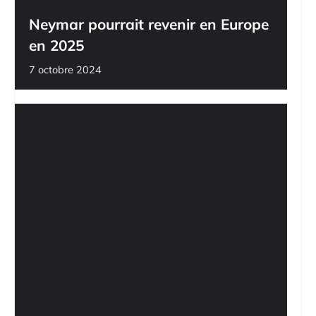
Neymar pourrait revenir en Europe
en 2025
7 octobre 2024