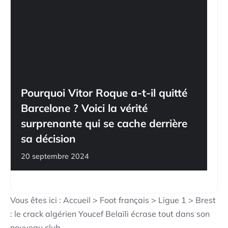
Pourquoi Vitor Roque a-t-il quitté
Barcelone ? Voici la vérité
surprenante qui se cache derrière
sa décision
20 septembre 2024
Vous êtes ici :
Accueil
>
Foot français
>
Ligue 1
>
Brest
: le crack algérien Youcef Belaïli écrase tout dans son
nouveau club