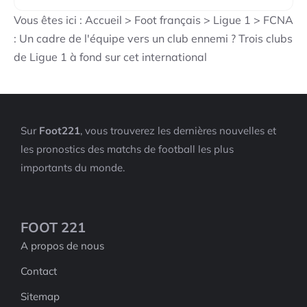
Vous êtes ici :
Accueil
>
Foot français
>
Ligue 1
>
FCNA
: Un cadre de l'équipe vers un club ennemi ? Trois clubs
de Ligue 1 à fond sur cet international
Sur
Foot221
, vous trouverez les dernières nouvelles et
les pronostics des matchs de football les plus
importants du monde.
FOOT 221
A propos de nous
Contact
Sitemap