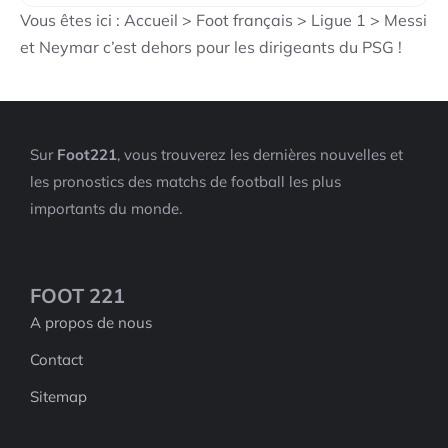
Vous êtes ici :
Accueil
>
Foot français
>
Ligue 1
>
Messi
et Neymar c’est dehors pour les dirigeants du PSG !
Sur
Foot221
, vous trouverez les dernières nouvelles et
les pronostics des matchs de football les plus
importants du monde.
FOOT 221
A propos de nous
Contact
Sitemap