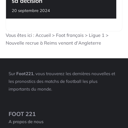
sa décision
20 septembre 2024
Vous êtes ici :
Accueil
>
Foot français
>
Ligue 1
>
Nouvelle recrue à Reims venant d'Angleterre
Sur
Foot221
, vous trouverez les dernières nouvelles et
les pronostics des matchs de football les plus
importants du monde.
FOOT 221
A propos de nous