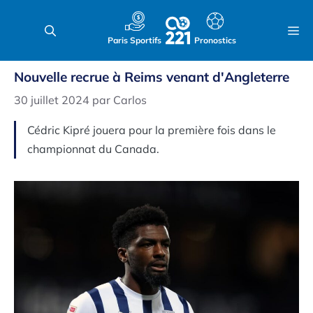
Aller
au
M
Paris Sportifs
Pronostics
contenu
Nouvelle recrue à Reims venant d'Angleterre
30 juillet 2024
par
Carlos
Cédric Kipré jouera pour la première fois dans le
championnat du Canada.