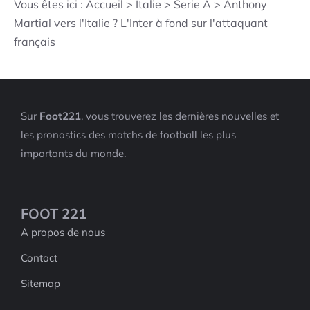
Vous êtes ici :
Accueil
>
Italie
>
Serie A
>
Anthony
Martial vers l'Italie ? L'Inter à fond sur l'attaquant
français
Sur
Foot221
, vous trouverez les dernières nouvelles et
les pronostics des matchs de football les plus
importants du monde.
FOOT 221
A propos de nous
Contact
Sitemap