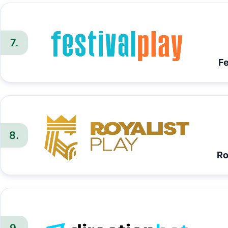
7
.
Fe
8
.
Ro
9
.