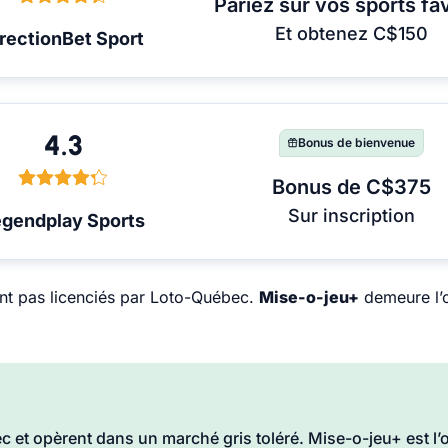
Pariez sur vos sports fa
Et obtenez C$150
rectionBet Sport
4.3
Bonus de bienvenue
Bonus de C$375
Sur inscription
egendplay Sports
ont pas licenciés par Loto-Québec.
Mise-o-jeu+
demeure l’o
 et opèrent dans un marché gris toléré. Mise-o-jeu+ est l’o