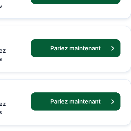
s
Pariez maintenant
nez
s
Pariez maintenant
nez
s