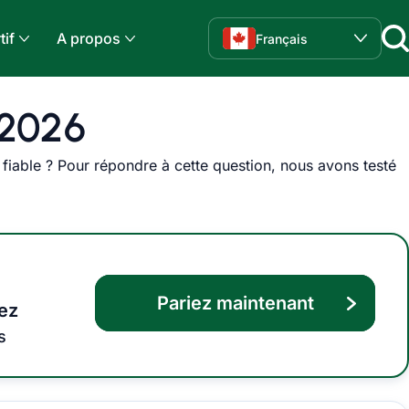
tif
A propos
Français
2026
 fiable ? Pour répondre à cette question, nous avons testé
Pariez maintenant
nez
s