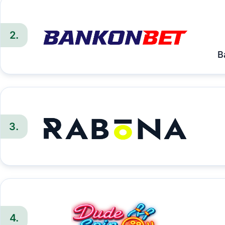
2
.
B
3
.
4
.