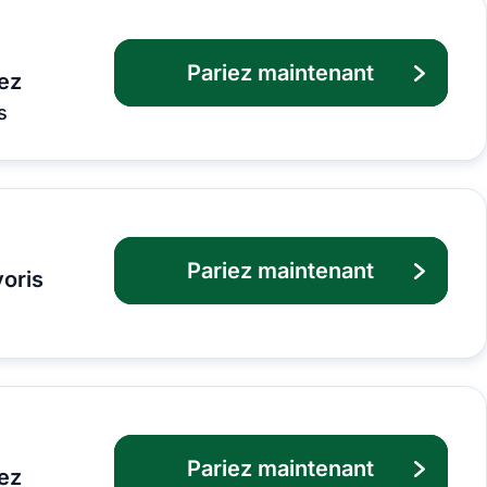
Pariez maintenant
nez
s
Pariez maintenant
voris
Pariez maintenant
nez