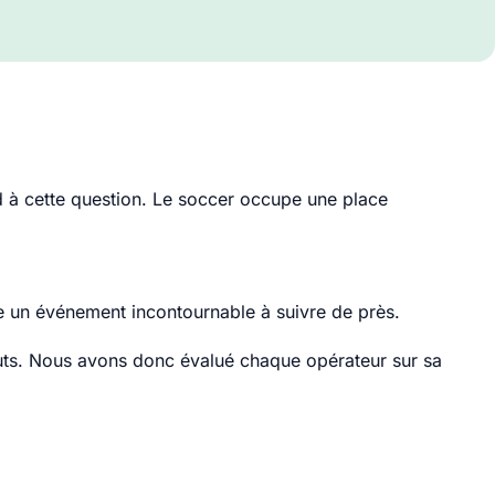
à cette question. Le soccer occupe une place
 un événement incontournable à suivre de près.
s. Nous avons donc évalué chaque opérateur sur sa