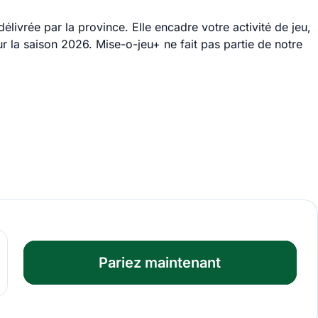
 délivrée par la province. Elle encadre votre activité de jeu,
ur la saison
2026
. Mise-o-jeu+ ne fait pas partie de notre
Pariez maintenant