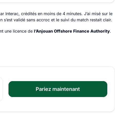
r Interac, crédités en moins de 4 minutes. J’ai misé sur le
’est validé sans accroc et le suivi du match restait clair.
nt une licence de
l’Anjouan Offshore Finance Authority
.
Pariez maintenant