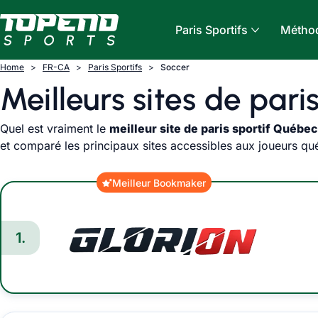
Aller au contenu
Paris Sportifs
Méthod
Home
FR-CA
Paris Sportifs
Soccer
Meilleurs sites de par
Quel est vraiment le
meilleur site de paris sportif Québec
et comparé les principaux sites accessibles aux joueurs qu
Meilleur Bookmaker
1
.