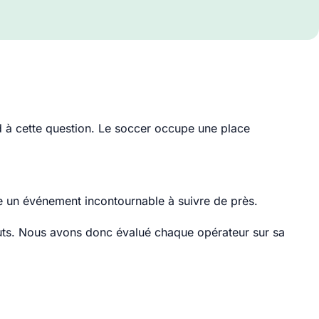
à cette question. Le soccer occupe une place
 un événement incontournable à suivre de près.
s. Nous avons donc évalué chaque opérateur sur sa