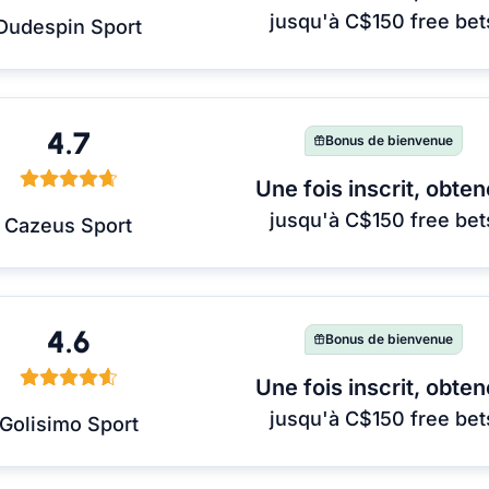
jusqu'à C$150 free bet
Dudespin Sport
4.7
Bonus de bienvenue
Une fois inscrit, obte
jusqu'à C$150 free bet
Cazeus Sport
4.6
Bonus de bienvenue
Une fois inscrit, obte
jusqu'à C$150 free bet
Golisimo Sport