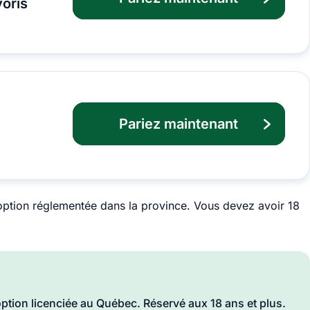
voris
Pariez maintenant
ption réglementée dans la province. Vous devez avoir 18
ption licenciée au Québec. Réservé aux 18 ans et plus.