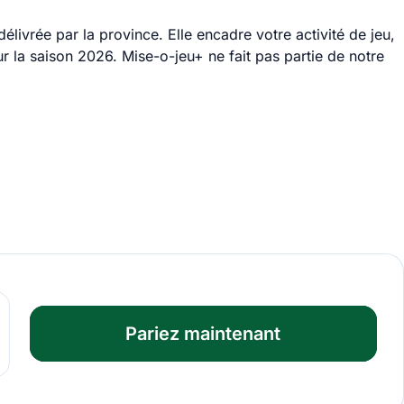
 délivrée par la province. Elle encadre votre activité de jeu,
ur la saison
2026
. Mise-o-jeu+ ne fait pas partie de notre
Pariez maintenant