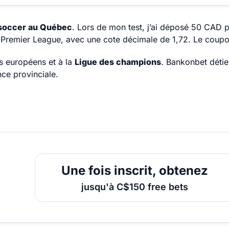
 soccer au Québec
. Lors de mon test, j’ai déposé 50 CAD pa
Premier League, avec une cote décimale de 1,72. Le coupon s
s européens et à la
Ligue des champions
. Bankonbet détie
nce provinciale.
Pariez maintenant
Une fois inscrit, obtenez
jusqu'à C$150 free bets