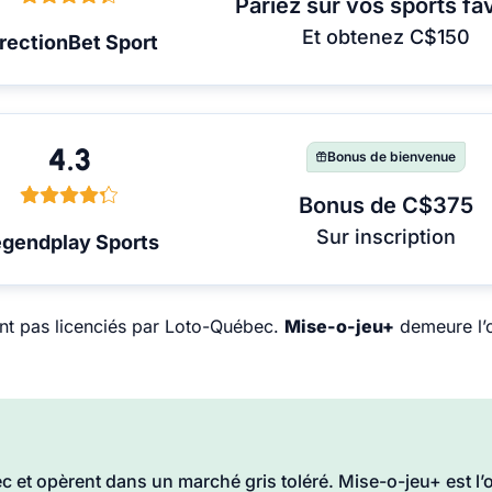
Pariez sur vos sports fa
Et obtenez C$150
rectionBet Sport
4.3
Bonus de bienvenue
Bonus de C$375
Sur inscription
egendplay Sports
ont pas licenciés par Loto-Québec.
Mise-o-jeu+
demeure l’o
 et opèrent dans un marché gris toléré. Mise-o-jeu+ est l’o