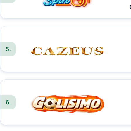
5
.
6
.