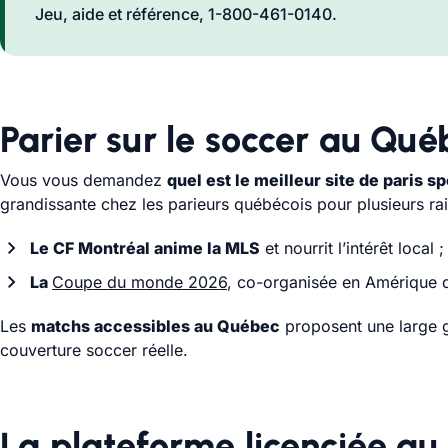
Jeu, aide et référence, 1-800-461-0140.
Parier sur le soccer au Qu
Vous vous demandez
quel est le meilleur site de paris sp
grandissante chez les parieurs québécois pour plusieurs ra
Le CF Montréal anime la MLS
et nourrit l’intérêt local ;
La
Coupe du monde 2026
, co-organisée en Amérique 
Les
matchs accessibles au Québec
proposent une large
couverture soccer réelle.
La plateforme licenciée a