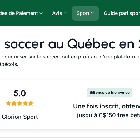
es de Paiement
Avis
Sport
Guide pari spor
is soccer au Québec en
pour miser sur le soccer tout en profitant d’une plateforme
ébécois.
5.0
Bonus de bienvenue
Une fois inscrit, obte
jusqu'à C$150 free bet
Glorion Sport